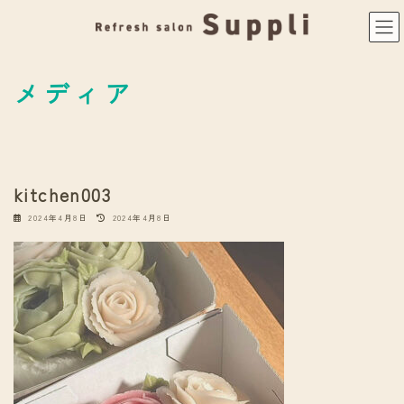
コ
ナ
ン
ビ
テ
ゲ
ン
ー
ツ
シ
メディア
へ
ョ
ス
ン
キ
に
ッ
移
プ
動
kitchen003
最
2024年4月8日
2024年4月8日
終
更
新
日
時
: