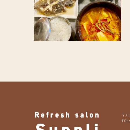
〒73
TEL