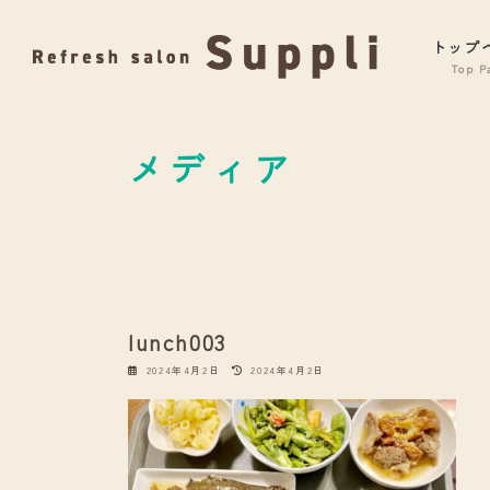
コ
ナ
ン
ビ
トップ
テ
ゲ
ン
ー
ツ
シ
へ
ョ
メディア
ス
ン
キ
に
ッ
移
プ
動
lunch003
最
2024年4月2日
2024年4月2日
終
更
新
日
時
: