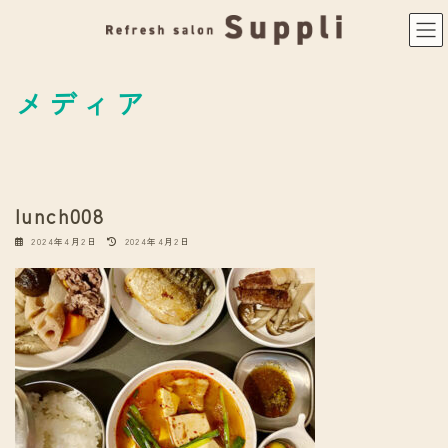
コ
ナ
ン
ビ
テ
ゲ
ン
ー
ツ
シ
メディア
へ
ョ
ス
ン
キ
に
ッ
移
プ
動
lunch008
最
2024年4月2日
2024年4月2日
終
更
新
日
時
: