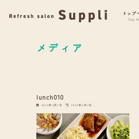
コ
ナ
ン
ビ
トップ
テ
ゲ
ン
ー
ツ
シ
へ
ョ
メディア
ス
ン
キ
に
ッ
移
プ
動
lunch010
最
2024年4月2日
2024年4月2日
終
更
新
日
時
: