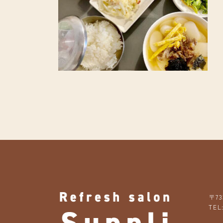
〒73
TEL